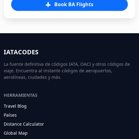
Book BA Flights
IATACODES
La fuente definitiva de códigos IATA, OACI y otros códigos de
viaje. Encuentra al instante códigos de aeropuertos,
aerolíneas, ciudades y más.
HERRAMIENTAS
Travel Blog
Países
Distance Calculator
Global Map