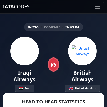
IATA
CODES
COMPARE
IA VS BA
INICIO
VS
Iraqi
British
Airways
Airways
Iraq
United Kingdom
HEAD-TO-HEAD STATISTICS