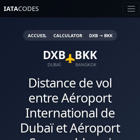
IATA
CODES
DXB ➝ BKK
ACCUEIL
CALCULATOR
DXB
BKK
DUBAÏ
BANGKOK
Distance de vol
entre Aéroport
International de
Dubaï et Aéroport